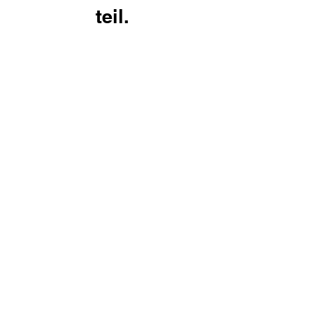
teil.
Vorname
Nachname
E-Mail
Telefon
Nachricht